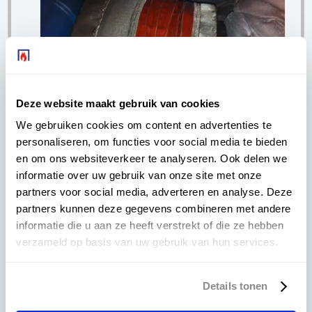
Weefselcompensatoren
Deze website maakt gebruik van cookies
We gebruiken cookies om content en advertenties te
personaliseren, om functies voor social media te bieden
en om ons websiteverkeer te analyseren. Ook delen we
informatie over uw gebruik van onze site met onze
Op zoek naar weefselcompensatoren?
partners voor social media, adverteren en analyse. Deze
partners kunnen deze gegevens combineren met andere
informatie die u aan ze heeft verstrekt of die ze hebben
Ga naar weefselcompensatoren
verzameld op basis van uw gebruik van hun services.
Details tonen