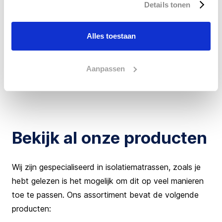
Details tonen
energie of een aardgasverbruik van meer dan 25.000 m3
hebben. Isolatiematrassen staan op de erkende
maatregelenlijst (EML) van de Rijksdienst voor
Alles toestaan
Ondernemend Nederland (RVO). Onze producten helpen
je dus ook om te voldoen aan de energiebesparingsplicht!
Aanpassen
Lees hier meer over
de energiebesparingsplicht in onze
blog!
Bekijk al onze producten
Wij zijn gespecialiseerd in isolatiematrassen, zoals je
hebt gelezen is het mogelijk om dit op veel manieren
toe te passen. Ons assortiment bevat de volgende
producten: