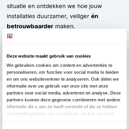
situatie en ontdekken we hoe jouw
installaties duurzamer, veiliger
én
betrouwbaarder
maken.
Plan jouw adviesgesprek in
Gratis & vrijblijvend
Deze website maakt gebruik van cookies
We gebruiken cookies om content en advertenties te
personaliseren, om functies voor social media te bieden
en om ons websiteverkeer te analyseren. Ook delen we
informatie over uw gebruik van onze site met onze
partners voor social media, adverteren en analyse. Deze
De energiebesparingsplicht en
partners kunnen deze gegevens combineren met andere
isolatiematrassen
informatie die u aan ze heeft verstrekt of die ze hebben
verzameld op basis van uw gebruik van hun services.
De energiebesparingsplicht is een wettelijke verplichting
voor bedrijven in Nederland die meer dan 50.000 kWh aan