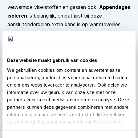
verwarmde vloeistoffen en gassen ook.
Appendages
isoleren
is belangrijk, omdat juist bij deze
aansluitonderdelen extra kans is op warmteverlies.
Isolatiematrassen houden de warmte in de machine,
waardoor de juiste temperatuur behouden blijft. Een
geïsoleerde machine hoeft door het beperkte
warmteverlies minder hard te werken. Door lager
Deze website maakt gebruik van cookies
energieverbruik en minder warmteverlies bespaar je
We gebruiken cookies om content en advertenties te
veel energie.
personaliseren, om functies voor social media te bieden
en om ons websiteverkeer te analyseren. Ook delen we
informatie over uw gebruik van onze site met onze
partners voor social media, adverteren en analyse. Deze
partners kunnen deze gegevens combineren met andere
informatie die u aan ze heeft verstrekt of die ze hebben
verzameld op basis van uw gebruik van hun services.